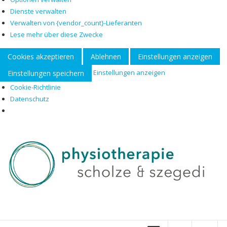
Dienste verwalten
Verwalten von {vendor_count}-Lieferanten
Lese mehr über diese Zwecke
Cookies akzeptieren
Ablehnen
Einstellungen anzeigen
Einstellungen anzeigen
Einstellungen speichern
Cookie-Richtlinie
Datenschutz
Zum
Inhalt
springen