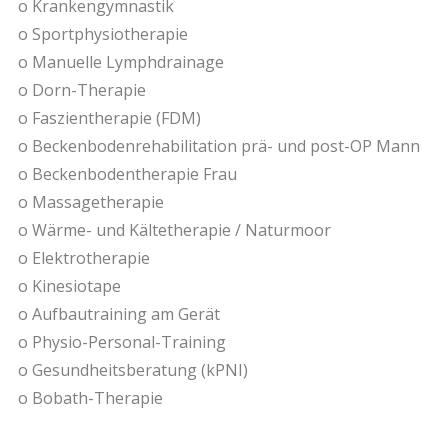
o Krankengymnastik
o Sportphysiotherapie
o Manuelle Lymphdrainage
o Dorn-Therapie
o Faszientherapie (FDM)
o Beckenbodenrehabilitation prä- und post-OP Mann
o Beckenbodentherapie Frau
o Massagetherapie
o Wärme- und Kältetherapie / Naturmoor
o Elektrotherapie
o Kinesiotape
o Aufbautraining am Gerät
o Physio-Personal-Training
o Gesundheitsberatung (kPNI)
o Bobath-Therapie