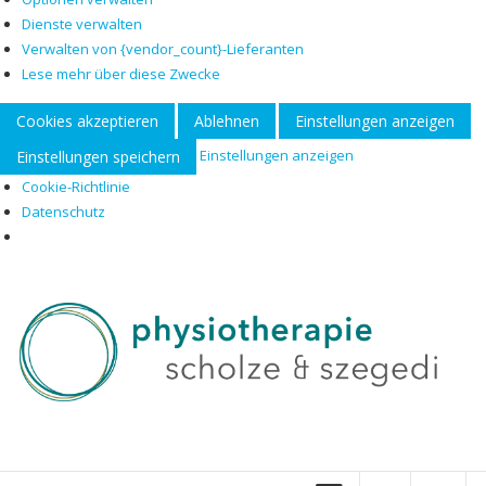
Dienste verwalten
Verwalten von {vendor_count}-Lieferanten
Lese mehr über diese Zwecke
Cookies akzeptieren
Ablehnen
Einstellungen anzeigen
Einstellungen anzeigen
Einstellungen speichern
Cookie-Richtlinie
Datenschutz
Zum
Inhalt
springen